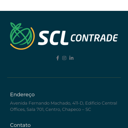
Endereço
Avenida Fernando Machado, 411-D, Edificio Central
Offices, Sala 701, Centro, Chapeco – SC
Contato