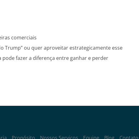
iras comerciais
 do Trump” ou quer aproveitar estrategicamente esse
 pode fazer a diferença entre ganhar e perder
ria
Propósito
Nossos Serviços
Equipe
Blog
Contato