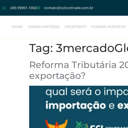
(49) 99901-1692
contato@sclcontrade.com.br
HOME
NOSSA HISTÓRIA
PROPÓSITO
NOSSOS SERVIÇOS
Tag:
3mercadoGl
Reforma Tributária 2
exportação?