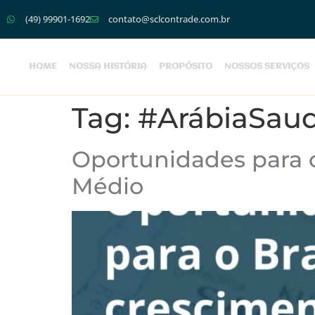
(49) 99901-1692
contato@sclcontrade.com.br
HOME
NOSSA HISTÓRIA
PROPÓSITO
NOSSOS SERVIÇOS
Tag:
#ArábiaSaud
Oportunidades para o
Médio