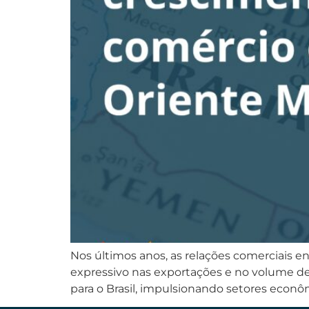
Nos últimos anos, as relações comerciais en
expressivo nas exportações e no volume de 
para o Brasil, impulsionando setores econô