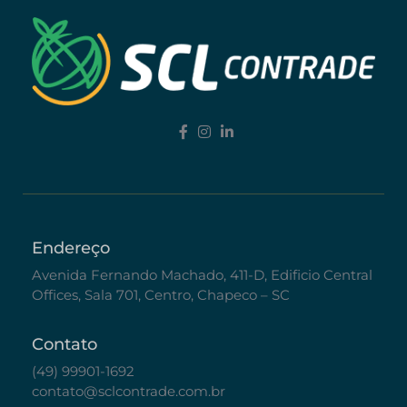
Endereço
Avenida Fernando Machado, 411-D, Edificio Central
Offices, Sala 701, Centro, Chapeco – SC
Contato
(49) 99901-1692
contato@sclcontrade.com.br