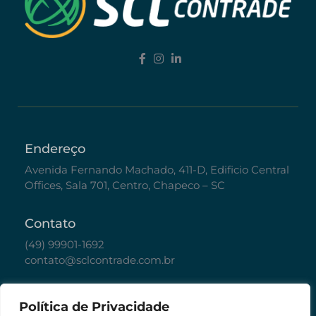
Endereço
Avenida Fernando Machado, 411-D, Edificio Central
Offices, Sala 701, Centro, Chapeco – SC
Contato
(49) 99901-1692
contato@sclcontrade.com.br
Políticas
Política de Privacidade