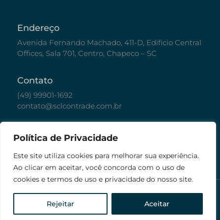
Endereço
Avenida Fernando Machado, 411-D, Edificio Central
Offices, Sala 701, Centro, Chapeco – SC
Contato
(49) 99901-1692
contato@sclcontrade.com.br
Políticas
Política de Privacidade
Política de Privacidade
Este site utiliza cookies para melhorar sua experiência.
Ao clicar em aceitar, você concorda com o uso de
cookies e termos de uso e privacidade do nosso site.
© Todos os direitos reservados. 2026 SCL
Contrade
Rejeitar
Aceitar
Desenvolvido por Donu Assessoria de
Marketing