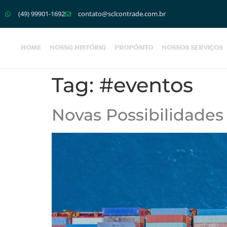
(49) 99901-1692
contato@sclcontrade.com.br
HOME
NOSSA HISTÓRIA
PROPÓSITO
NOSSOS SERVIÇOS
Tag:
#eventos
Novas Possibilidades