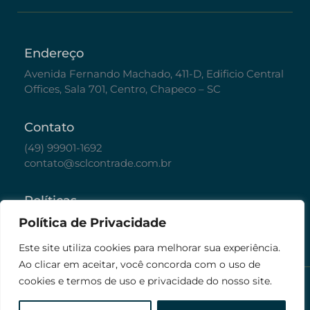
Endereço
Avenida Fernando Machado, 411-D, Edificio Central
Offices, Sala 701, Centro, Chapeco – SC
Contato
(49) 99901-1692
contato@sclcontrade.com.br
Políticas
Política de Privacidade
Política de Privacidade
Este site utiliza cookies para melhorar sua experiência.
Ao clicar em aceitar, você concorda com o uso de
© Todos os direitos reservados. 2026 SCL
cookies e termos de uso e privacidade do nosso site.
Contrade