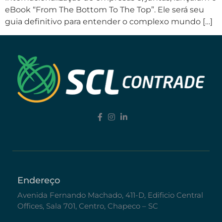
eBook “From The Bottom To The Top”. Ele será seu
guia definitivo para entender o complexo mundo […]
Endereço
Avenida Fernando Machado, 411-D, Edificio Central
Offices, Sala 701, Centro, Chapeco – SC