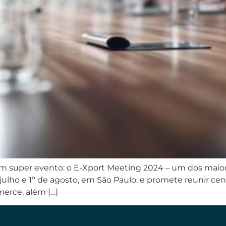
m super evento: o E-Xport Meeting 2024 – um dos maio
e julho e 1º de agosto, em São Paulo, e promete reunir 
erce, além […]