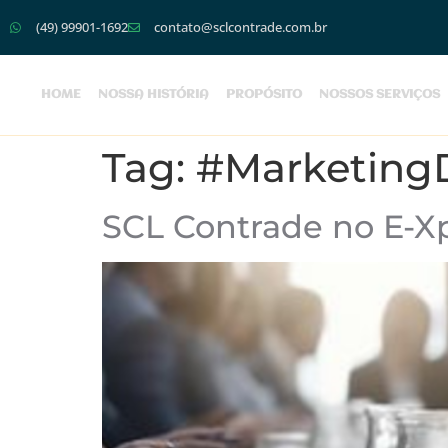
(49) 99901-1692
contato@sclcontrade.com.br
HOME
NOSSA HISTÓRIA
PROPÓSITO
NOSSOS SERVIÇOS
Tag:
#MarketingD
SCL Contrade no E-X