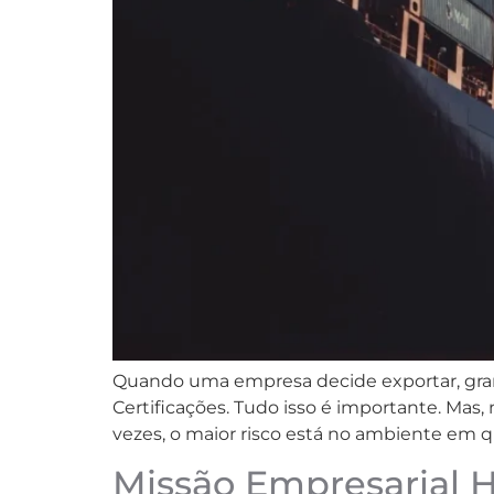
Quando uma empresa decide exportar, grand
Certificações. Tudo isso é importante. Mas
vezes, o maior risco está no ambiente em q
Missão Empresarial 