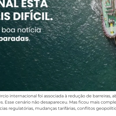
o internacional foi associada à redução de barreiras, a
es. Esse cenário não desapareceu. Mas ficou mais comp
s regulatórias, mudanças tarifárias, conflitos geopolític