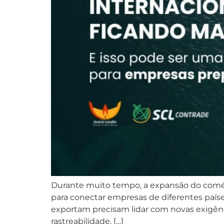
Durante muito tempo, a expansão do comérci
para conectar empresas de diferentes país
exportam precisam lidar com novas exigência
rastreabilidade, […]