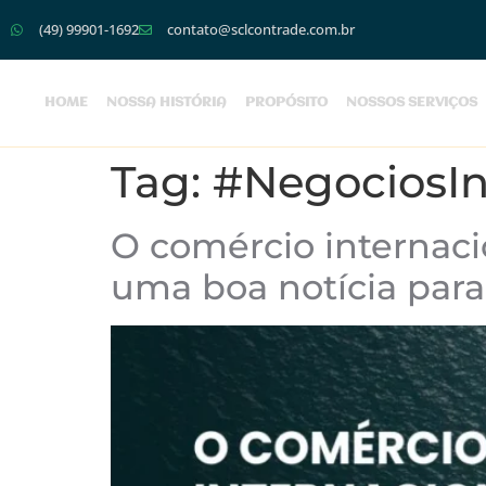
(49) 99901-1692
contato@sclcontrade.com.br
HOME
NOSSA HISTÓRIA
PROPÓSITO
NOSSOS SERVIÇOS
Tag:
#NegociosIn
O comércio internacio
uma boa notícia par