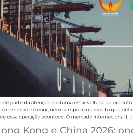
e parte da atenção costuma estar voltada ao produto. 
, no comércio exterior, nem sempre é o produto que def
ue essa operação acontece. O mercado internacional […]
Hong Kong e China 2026: on