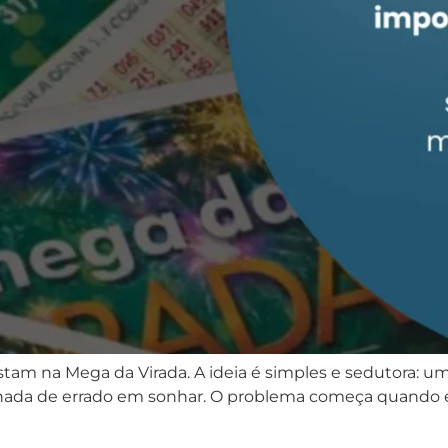
stam na Mega da Virada. A ideia é simples e sedutora: u
á nada de errado em sonhar. O problema começa quando e