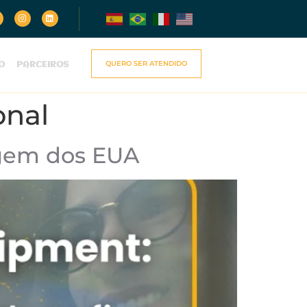
QUERO SER ATENDIDO
O
PARCEIROS
onal
igem dos EUA