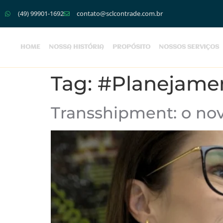
(49) 99901-1692
contato@sclcontrade.com.br
HOME
NOSSA HISTÓRIA
PROPÓSITO
NOSSOS SERVIÇOS
Tag:
#Planejamen
Transshipment: o nov