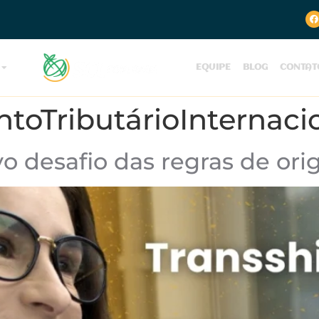
EQUIPE
BLOG
CONTAT
toTributárioInternaci
o desafio das regras de or