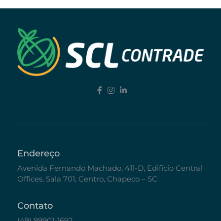
Endereço
Avenida Fernando Machado, 411-D, Edificio Central
Offices, Sala 701, Centro, Chapeco – SC
Contato
(49) 99901-1692