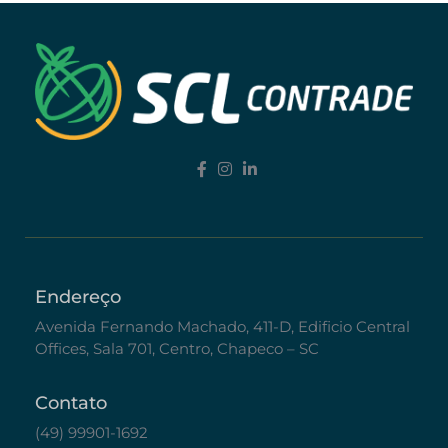
Endereço
Avenida Fernando Machado, 411-D, Edificio Central
Offices, Sala 701, Centro, Chapeco – SC
Contato
(49) 99901-1692