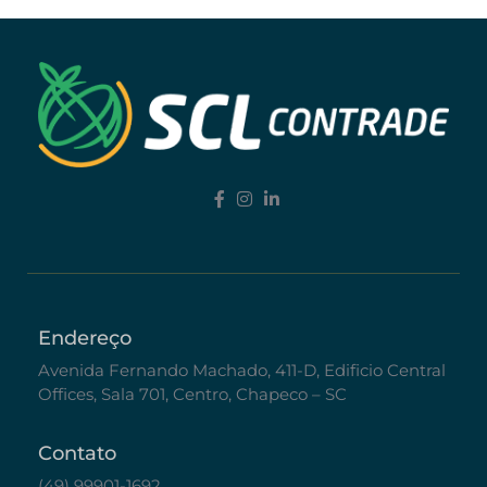
Endereço
Avenida Fernando Machado, 411-D, Edificio Central
Offices, Sala 701, Centro, Chapeco – SC
Contato
(49) 99901-1692