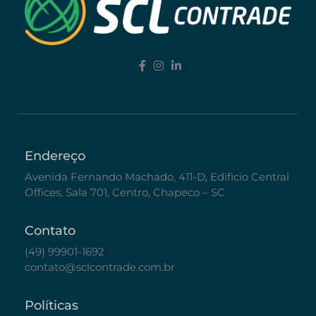
Endereço
Avenida Fernando Machado, 411-D, Edificio Central
Offices, Sala 701, Centro, Chapeco – SC
Contato
(49) 99901-1692
contato@sclcontrade.com.br
Políticas