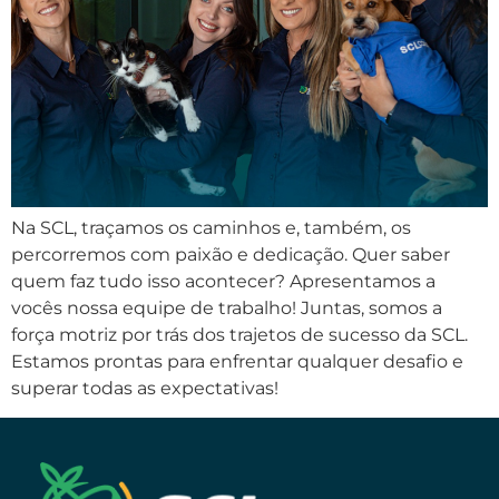
Na SCL, traçamos os caminhos e, também, os
percorremos com paixão e dedicação. Quer saber
quem faz tudo isso acontecer? Apresentamos a
vocês nossa equipe de trabalho! Juntas, somos a
força motriz por trás dos trajetos de sucesso da SCL.
Estamos prontas para enfrentar qualquer desafio e
superar todas as expectativas!