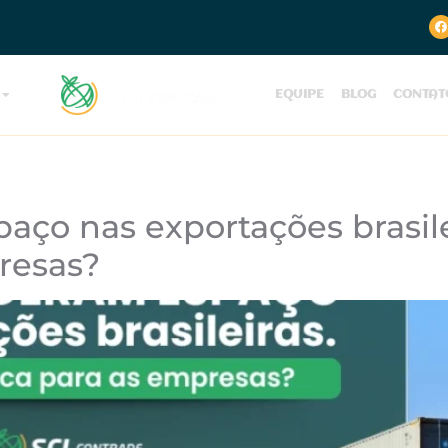
EQUIPE
BLOG
CONTAT
ço nas exportações brasilei
presas?