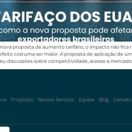
va proposta de aumento tarifário, o impacto não fica 
eito costuma ser maior. A proposta de aplicação de uma
u discussões sobre competitividade, acesso a mercado e
ria
Propósito
Nossos Serviços
Equipe
Blog
Contato