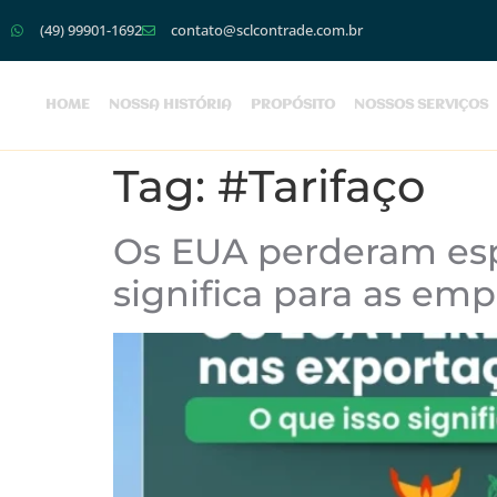
(49) 99901-1692
contato@sclcontrade.com.br
HOME
NOSSA HISTÓRIA
PROPÓSITO
NOSSOS SERVIÇOS
Tag:
#Tarifaço
Os EUA perderam espa
significa para as em