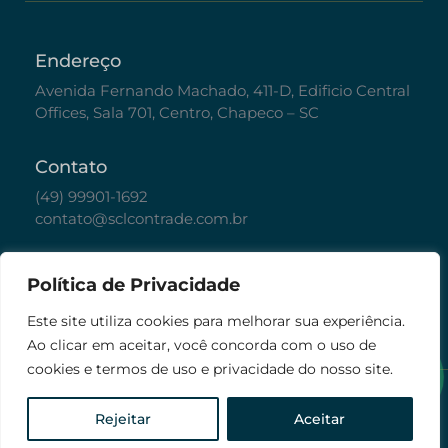
Endereço
Avenida Fernando Machado, 411-D, Edificio Central
Offices, Sala 701, Centro, Chapeco – SC
Contato
(49) 99901-1692
contato@sclcontrade.com.br
Políticas
Política de Privacidade
Política de Privacidade
Este site utiliza cookies para melhorar sua experiência.
Ao clicar em aceitar, você concorda com o uso de
cookies e termos de uso e privacidade do nosso site.
© Todos os direitos reservados. 2026 SCL
Contrade
Rejeitar
Aceitar
Desenvolvido por Donu Assessoria de
Marketing