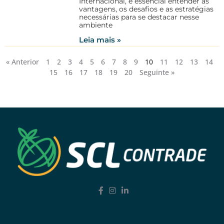
Internacional, é essencial entender as
vantagens, os desafios e as estratégias
necessárias para se destacar nesse
ambiente
Leia mais »
« Anterior
1
2
3
4
5
6
7
8
9
10
11
12
13
14
15
16
17
18
19
20
Seguinte »