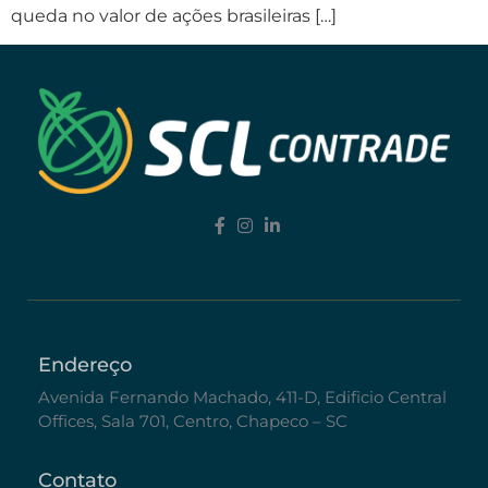
queda no valor de ações brasileiras […]
Endereço
Avenida Fernando Machado, 411-D, Edificio Central
Offices, Sala 701, Centro, Chapeco – SC
Contato